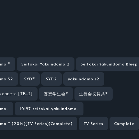
omo *
Seitokai Yakuindomo 2
Seitokai Yakuindomo Bleep
omo S2
SYD*
SYD2
yakuindomo s2
 совета [ТВ-2]
妄想学生会*
生徒会役員共*
omo-
10197-seitokai-yakuindomo-
omo * (2014)(TV Series)(Complete)
TV Series
Complete