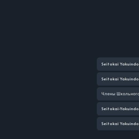
Seitokai Yakuind
Seitokai Yakuind
Члены Школьного
Seitokai-Yakuind
Seitokai Yakuind