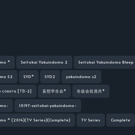
omo *
Seitokai Yakuindomo 2
Seitokai Yakuindomo Bleep
omo S2
SYD*
SYD2
yakuindomo s2
 совета [ТВ-2]
妄想学生会*
生徒会役員共*
omo-
10197-seitokai-yakuindomo-
omo * (2014)(TV Series)(Complete)
TV Series
Complete