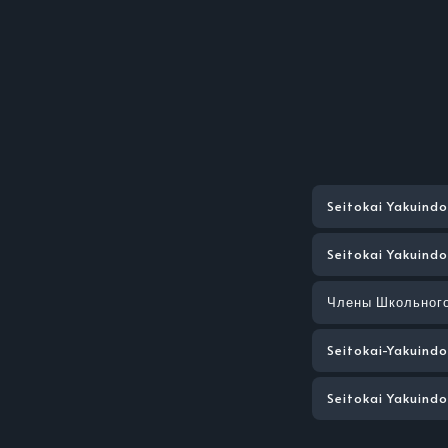
Seitokai Yakuind
Seitokai Yakuind
Члены Школьного
Seitokai-Yakuind
Seitokai Yakuind