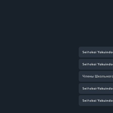
Seitokai Yakuind
Seitokai Yakuind
Члены Школьного
Seitokai-Yakuind
Seitokai Yakuind