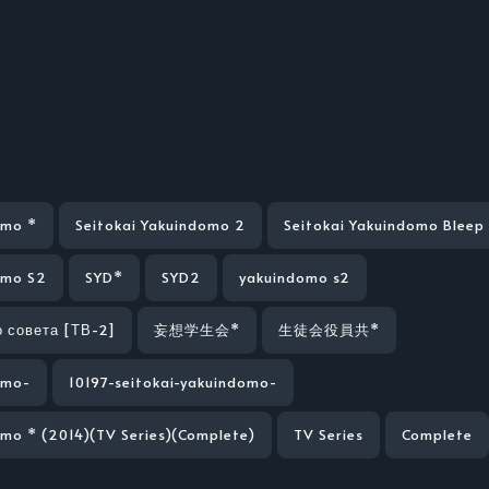
omo *
Seitokai Yakuindomo 2
Seitokai Yakuindomo Bleep
omo S2
SYD*
SYD2
yakuindomo s2
 совета [ТВ-2]
妄想学生会*
生徒会役員共*
omo-
10197-seitokai-yakuindomo-
omo * (2014)(TV Series)(Complete)
TV Series
Complete