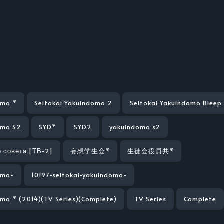
omo *
Seitokai Yakuindomo 2
Seitokai Yakuindomo Bleep
omo S2
SYD*
SYD2
yakuindomo s2
 совета [ТВ-2]
妄想学生会*
生徒会役員共*
omo-
10197-seitokai-yakuindomo-
omo * (2014)(TV Series)(Complete)
TV Series
Complete