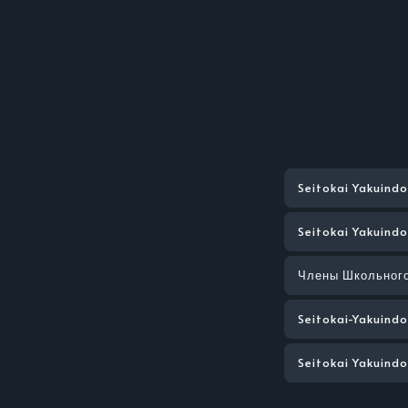
Seitokai Yakuind
Seitokai Yakuind
Члены Школьного
Seitokai-Yakuind
Seitokai Yakuind