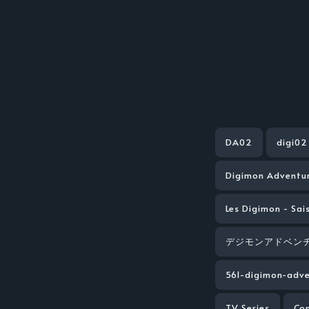
DA02
digi02
Digimon Adventu
Les Digimon - Sai
デジモンアドベンチ
561-digimon-adv
TV Series
Co