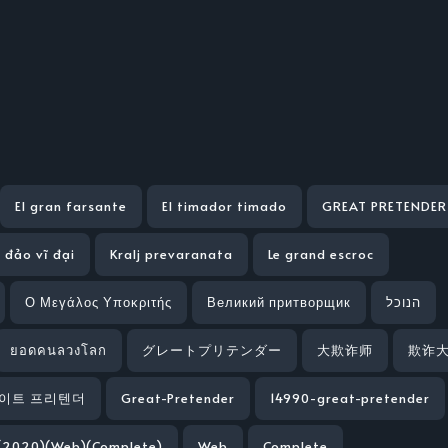
El gran farsante
El timador timado
GREAT PRETENDER
a đảo vĩ đại
Kralj prevaranata
Le grand escroc
Ο Μεγάλος Υποκριτής
Великий притворщик
הנוכל
ยอดคนลวงโลก
グレートプリテンダー
大欺诈师
欺诈
이트 프리텐더
Great-Pretender
14990-great-pretender
 (2020)(Web)(Complete)
Web
Complete