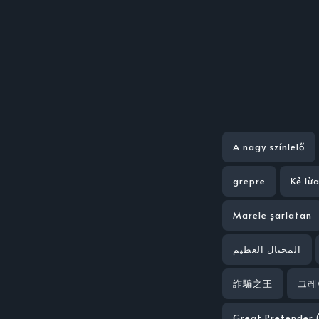
A nagy színlelő
grepre
Kẻ lừ
Marele șarlatan
المحتال العظيم
詐騙之王
그레
Great Pretender