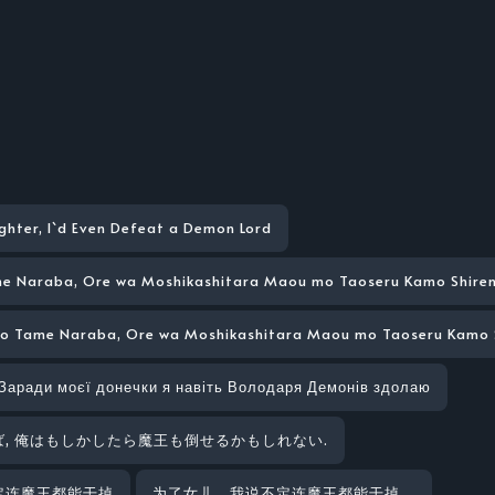
ughter, I`d Even Defeat a Demon Lord
me Naraba, Ore wa Moshikashitara Maou mo Taoseru Kamo Shiren
o Tame Naraba, Ore wa Moshikashitara Maou mo Taoseru Kamo S
Заради моєї донечки я навіть Володаря Демонів здолаю
, 俺はもしかしたら魔王も倒せるかもしれない.
定连魔王都能干掉
为了女儿，我说不定连魔王都能干掉。