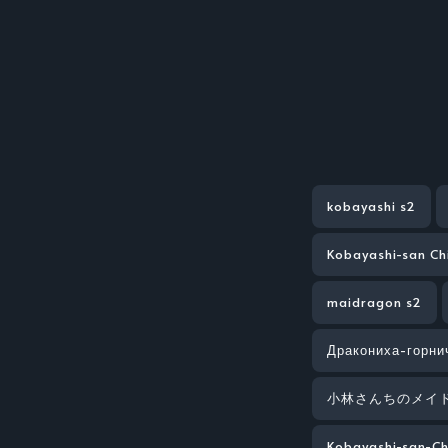
kobayashi s2
Kobayashi-san Ch
maidragon s2
Дракониха-горни
小林さんちのメイド
Kobayashi-san-C