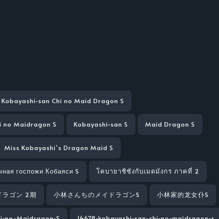
Kobayashi-san Chi no Maid Dragon S
i no Maidragon S
Kobayashi-san S
Maid Dragon S
Miss Kobayashi`s Dragon Maid S
чная госпожи Кобаяси S
โคบายาชิซังกับเมดมังกร ภาคที่ 2
ラゴン 2期
小林さんちのメイドラゴンS
小林家的龙女仆S
hi-no-Maidragon-S
14678-kobayashi-san-chi-no-maidragon-s