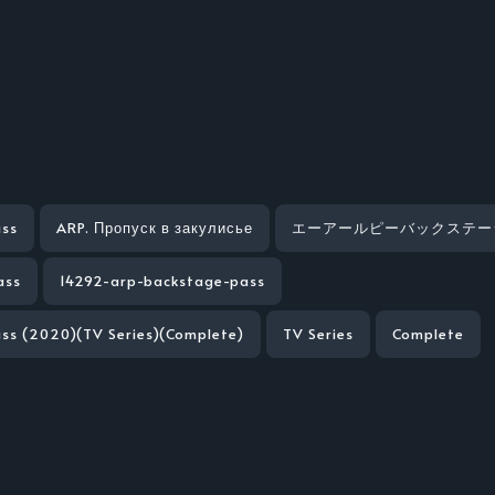
ass
ARP. Пропуск в закулисье
エーアールピーバックステー
ass
14292-arp-backstage-pass
ss (2020)(TV Series)(Complete)
TV Series
Complete