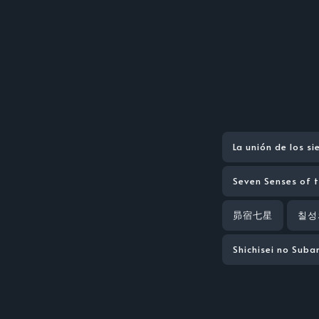
La unión de los si
Seven Senses of 
昴宿七星
칠성
Shichisei no Suba