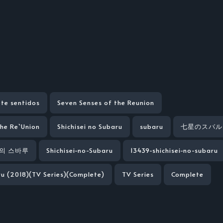
ete sentidos
Seven Senses of the Reunion
the Re`Union
Shichisei no Subaru
subaru
七星のスバル
의 스바루
Shichisei-no-Subaru
13439-shichisei-no-subaru
ru (2018)(TV Series)(Complete)
TV Series
Complete