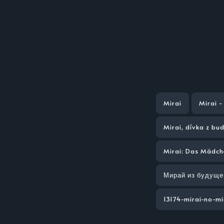
Mirai
Mirai -
Mirai, dívka z bu
Mirai: Das Mädch
Мирай из будуще
13174-mirai-no-mi