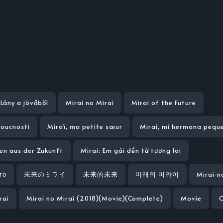
 Lány a jövőből
Mirai no Mirai
Mirai of the Future
doucnosti
Miraï, ma petite sœur
Mirai, mi hermana pequ
en aus der Zukunft
Mirai: Em gái đến từ tương lai
го
未来のミライ
未来的未来
미래의 미라이
Mirai-n
rai
Mirai no Mirai (2018)(Movie)(Complete)
Movie