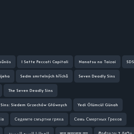
bűnös
I Sette Peccati Capitali
Nanatsu no Taizai
SD
ijeha
Sedm smrtelných hříchů
Seven Deadly Sins
The Seven Deadly Sins
 Sins: Siedem Grzechów Głównych
Yedi Ölümcül Günah
ів
Седемте смъртни гряха
Семь Смертных Грехов
الخطايا السبع المميتة
सात खतरनाक पाप
ศึกตำนาน 7 อัศวิน