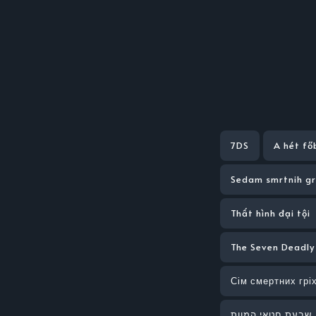
7DS
A hét fő
Sedam smrtnih gr
Thất hình đại tội
The Seven Deadly
Сім смертних гріх
שבעת חטאי המוות