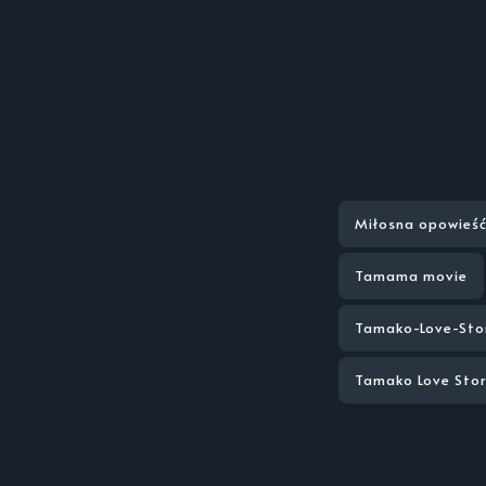
Miłosna opowieś
Tamama movie
Tamako-Love-Sto
Tamako Love Stor