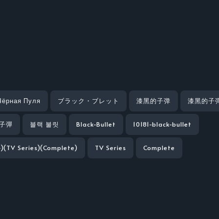
Чёрная Пуля
ブラック・ブレット
漆黑的子弹
漆黑的子
子彈
블랙 불릿
Black-Bullet
10181-black-bullet
4)(TV Series)(Complete)
TV Series
Complete